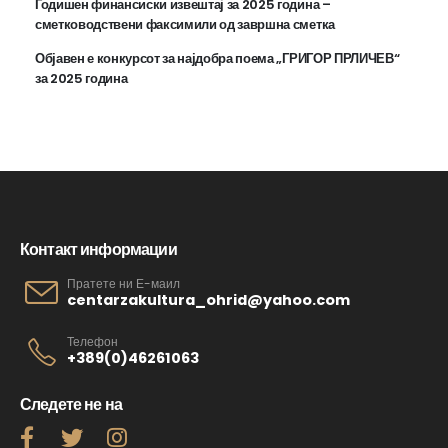
Годишен финансиски извештај за 2025 година –
сметководствени факсимили од завршна сметка
Објавен е конкурсот за најдобра поема „ГРИГОР ПРЛИЧЕВ“
за 2025 година
Контакт информации
Пратете ни Е-маил
centarzakultura_ohrid@yahoo.com
Телефон
+389(0)46261063
Следете не на