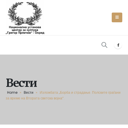
Вести
Home
»
Вести
»
Изложбата „Борба и страдање. Полските граѓани
за време на Втората светска војна“.