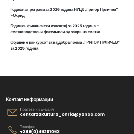
Годишна програма за 2026 година НУЦК „Григор Прличев“
-Охрид
Годишен финансиски извештај за 2025 година –
сметководствени факсимили од завршна сметка
Објавен е конкурсот за најдобра поема „ГРИГОР ПРЛИЧЕВ“
за 2025 година
Контакт информации
Пратете ни Е-маил
centarzakultura_ohrid@yahoo.com
Телефон
+389(0)46261063