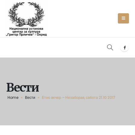
Вести
Home
»
Вести
»
Етно вечер – Незаборав, сабота 21.10.2017