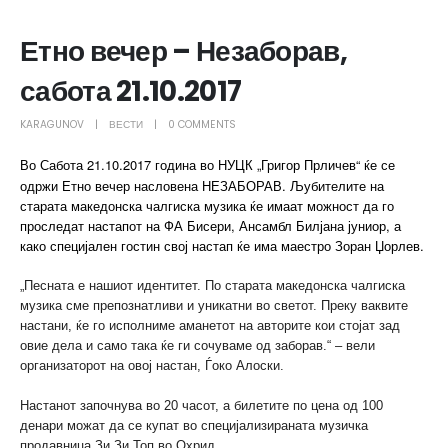
Етно вечер – Незаборав,
сабота 21.10.2017
KARAGUNOV
ВЕСТИ
0 COMMENTS
Во Сабота 21.10.2017 година во НУЦК „Григор Прличев“ ќе се
одржи Етно вечер насловена НЕЗАБОРАВ. Љубителите на
старата македонска чалгиска музика ќе имаат можност да го
проследат настапот на ФА Бисери, Ансамбл Билјана јуниор, а
како специјален гостин свој настап ќе има маестро Зоран Џорлев.
„Песната е нашиот идентитет. По старата македонска чалгиска
музика сме препознатливи и уникатни во светот. Преку ваквите
настани, ќе го исполниме аманетот на авторите кои стојат зад
овие дела и само така ќе ги сочуваме од заборав.“ – вели
организаторот на овој настан, Ѓоко Алоски.
Настанот започнува во 20 часот, а билетите по цена од 100
денари можат да се купат во специјализираната музичка
продавница Зи Зи Топ во Охрид.