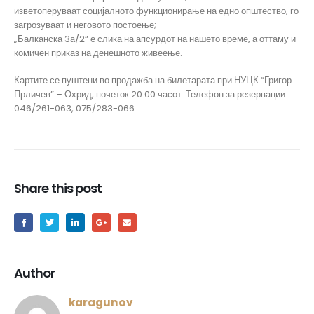
изветоперуваат социјалното функционирање на едно општество, го
загрозуваат и неговото постоење;
„Балканска 3а/2“ е слика на апсурдот на нашето време, а оттаму и
комичен приказ на денешното живеење.
Картите се пуштени во продажба на билетарата при НУЦК “Григор
Прличев” – Охрид, почеток 20.00 часот. Телефон за резервации
046/261-063, 075/283-066
Share this post
Author
karagunov