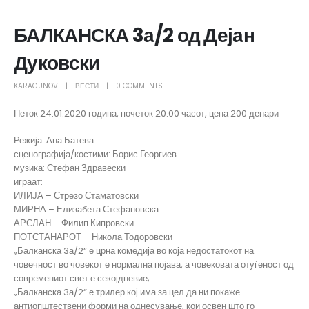
БАЛКАНСКА 3а/2 од Дејан
Дуковски
KARAGUNOV
ВЕСТИ
0 COMMENTS
Петок 24.01.2020 година, почеток 20:00 часот, цена 200 денари
Режија: Ана Батева
сценографија/костими: Борис Георгиев
музика: Стефан Здравески
играат:
ИЛИЈА – Стрезо Стаматовски
МИРНА – Елизабета Стефановска
АРСЛАН – Филип Кипровски
ПОТСТАНАРОТ – Никола Тодоровски
„Балканска 3а/2“ е црна комедија во која недостатокот на
човечност во човекот е нормална појава, а човековата отуѓеност од
современиот свет е секојдневие;
„Балканска 3а/2“ е трилер кој има за цел да ни покаже
антиопштествени форми на однесување, кои освен што го