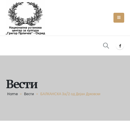
Вести
Home
»
Вести
»
БАЛКАНСКА 3а/2 од Дејан Дуковски